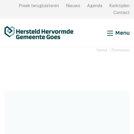
Preek terugluisteren
Nieuws
Agenda
Kerktijden
Sluiten
Contact
Vindplaats van
Menu
Samen Zijn
Home
Romeinen
Samen Leren
Samen Doen
Meer weten?