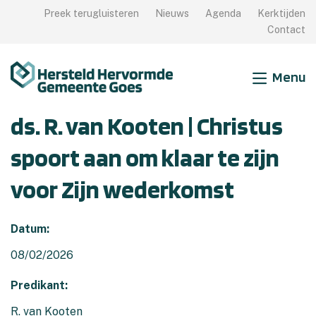
Preek terugluisteren
Nieuws
Agenda
Kerktijden
Sluiten
Contact
Vindplaats van
Menu
Samen Zijn
ds. R. van Kooten | Christus
Samen Leren
spoort aan om klaar te zijn
Samen Doen
voor Zijn wederkomst
Meer weten?
Datum:
08/02/2026
Predikant:
R. van Kooten