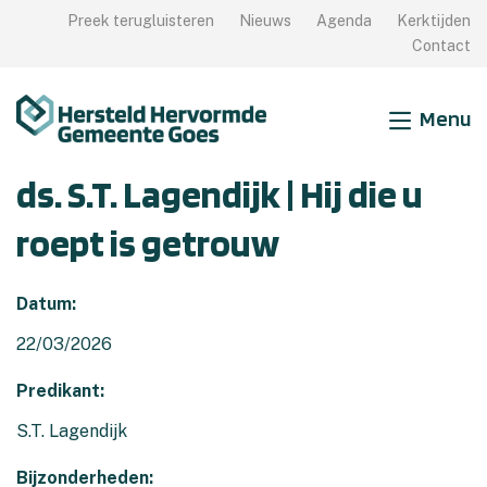
Preek terugluisteren
Nieuws
Agenda
Kerktijden
Sluiten
Contact
Vindplaats van
Menu
Samen Zijn
ds. S.T. Lagendijk | Hij die u
Samen Leren
roept is getrouw
Samen Doen
Meer weten?
Datum:
22/03/2026
Predikant:
S.T. Lagendijk
Bijzonderheden: